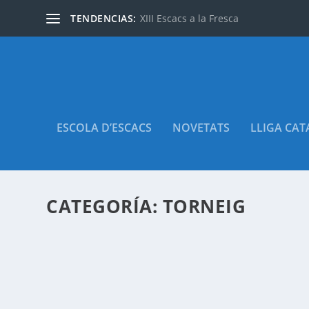
TENDENCIAS:
XIII Escacs a la Fresca
ESCOLA D’ESCACS
NOVETATS
LLIGA CA
CATEGORÍA:
TORNEIG