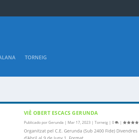
TALANA
TORNEIG
VIÈ OBERT ESCACS GERUNDA
Publicado por
Gerunda
|
Mar 17, 2023
|
Torneig
|
0
|
Organitzat pel C.E. Gerunda (Sub 2400 Fide) Divendres 
d’Abril al 9 de Juny 1. Format,...