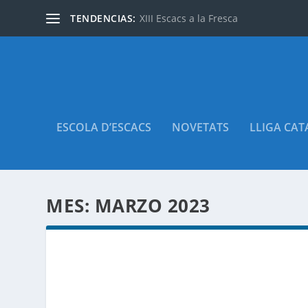
TENDENCIAS:
XIII Escacs a la Fresca
ESCOLA D’ESCACS
NOVETATS
LLIGA CA
MES:
MARZO 2023