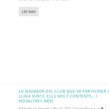
LEE MAS
LA MAINADA DEL CLUB QUE VA PARTICIPAR 
LLIGA SUB12. ELLS MOLT CONTENTS… I
NOSALTRES MÉS!
Publicado por
Gerunda
|
Mar 16, 2023
|
Escola d'Escacs
|
0
|